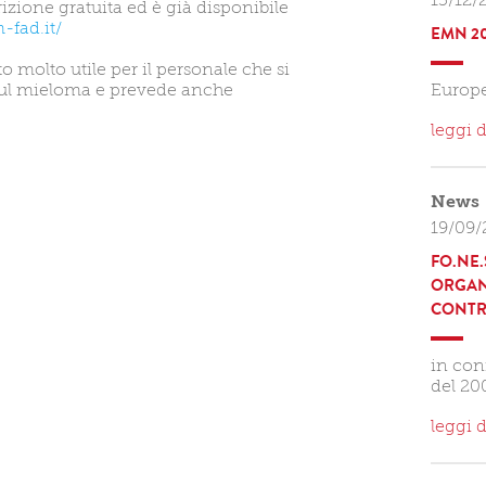
15/12/
rizione gratuita ed è già disponibile
fad.it/
EMN 20
 molto utile per il personale che si
i sul mieloma e prevede anche
Europ
leggi d
News
19/09/
FO.NE.
ORGAN
CONTR
in con
del 20
leggi d