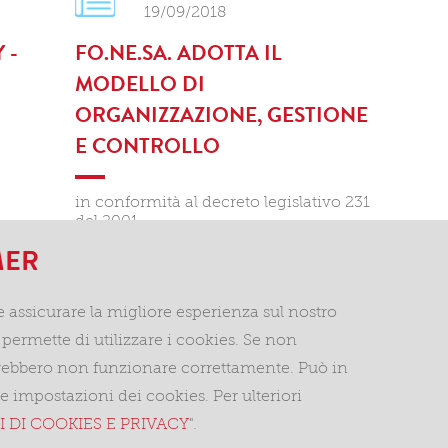
19/09/2018
 -
FO.NE.SA. ADOTTA IL
MODELLO DI
ORGANIZZAZIONE, GESTIONE
E CONTROLLO
in conformità al decreto legislativo 231
del 2001.
MER
leggi di più >
e assicurare la migliore esperienza sul nostro
permette di utilizzare i cookies. Se non
SUCCESSIVE >
otrebbero non funzionare correttamente. Può in
impostazioni dei cookies. Per ulteriori
Privacy e cookie
Termini e condizioni
Fondazi
 DI COOKIES E PRIVACY
".