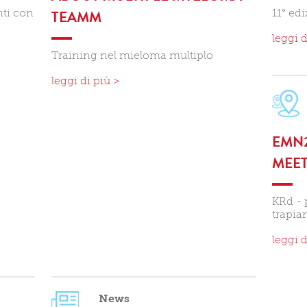
nti con
11° ed
TEAMM
leggi d
Training nel mieloma multiplo
leggi di più >
EMN2
MEE
KRd - 
trapia
leggi d
News