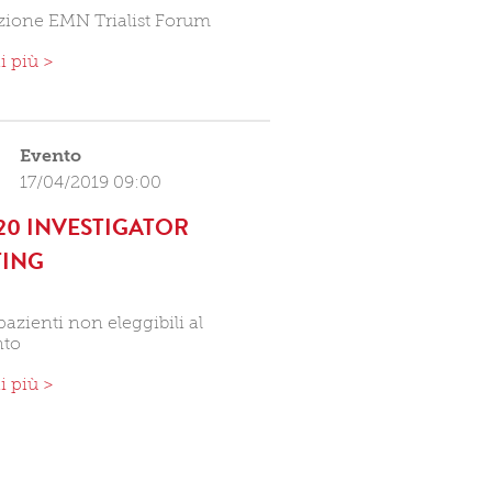
izione EMN Trialist Forum
i più >
Evento
17/04/2019 09:00
0 INVESTIGATOR
TING
pazienti non eleggibili al
nto
i più >