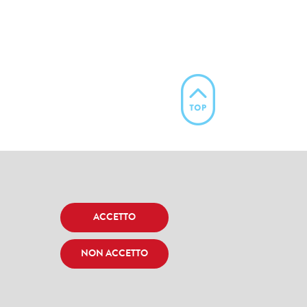
ACCETTO
NON ACCETTO
one EMN Italy Onlus C.F.: 97652630019